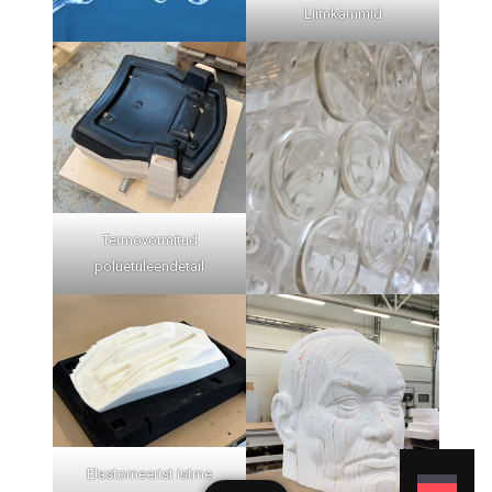
Liimkammid
Termovormitud
polüetüleendetail
Elastomeerist istme