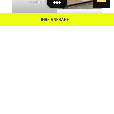
prototüüp
EPSist näidis kujurile
IHRE ANFRAGE